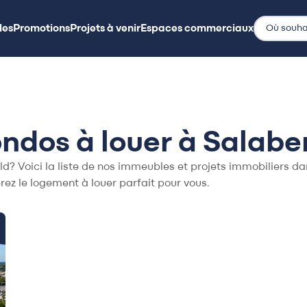
les
Promotions
Projets à venir
Espaces commerciaux
les
Promotions
Projets à venir
Espaces commerciaux
os à louer à Salaber
ld? Voici la liste de nos immeubles et projets immobiliers d
rez le logement à louer parfait pour vous.