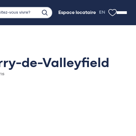
Espace locataire
EN
Espace locataire
ry-de-Valleyfield
ans