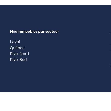
Nos immeubles par secteur
Laval
Québec
Rive-Nord
Rive-Sud
 Espaces Lokalia. Tous droits réservés.
Politique de confidentialité
Termes et c