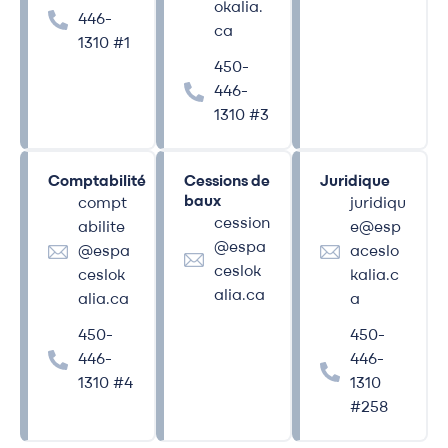
okalia.
446-
ca
1310 #1
450-
446-
1310 #3
Comptabilité
Cessions de
Juridique
baux
compt
juridiqu
cession
abilite
e@esp
@espa
@espa
aceslo
ceslok
ceslok
kalia.c
alia.ca
alia.ca
a
450-
450-
446-
446-
1310 #4
1310
#258